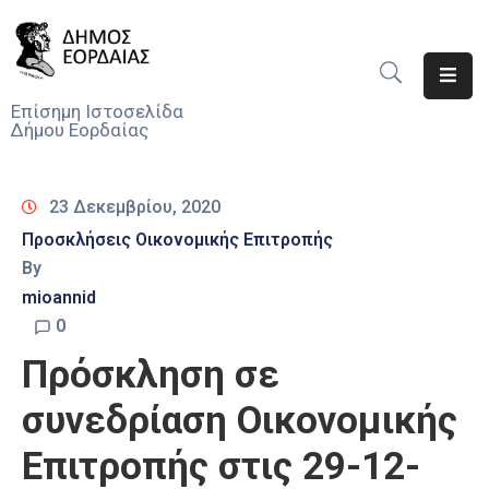
Αρχική
Επίσημη Ιστοσελίδα
Δήμου Εορδαίας
Ο
Δήμος
23 Δεκεμβρίου, 2020
Νέα
Προσκλήσεις Οικονομικής Επιτροπής
By
Υπηρεσίες
Του
mioannid
Δήμου
0
Πρόσκληση σε
Προσκλήσεις
συνεδρίαση Οικονομικής
Αποφάσεις
Επιτροπής στις 29-12-
Τηλέφωνα