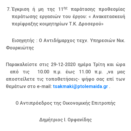
ης
Έγκριση ή μη της 11
παράτασης προθεσμίας
περάτωσης εργασιών του έργου: « Ανακατασκευή
περίφραξης κοιμητηρίων Τ.Κ. Δροσερού»
Εισηγητής : Ο Αντιδήμαρχος τεχν. Υπηρεσιών Νικ.
Φουρκιώτης
Παρακαλείστε στις 29-12-2020 ημέρα Τρίτη και ώρα
από τις 10.00 π.μ. έως 11.00 π.μ. ,να μας
αποστείλετε τις τοποθετήσεις- ψήφο σας επί των
θεμάτων στο e-mail:
tsakmaki@ptolemaida.gr
.
Ο Αντιπρόεδρος της Οικονομικής Επιτροπής
Δημήτριος Ι. Ορφανίδης