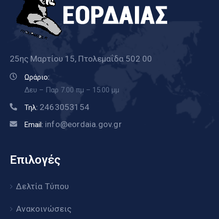
25ης Μαρτίου 15, Πτολεμαΐδα 502 00
Ωράριο:
Δευ – Παρ 7.00 πμ – 15.00 μμ
2463053154
Τηλ:
info@eordaia.gov.gr
Email:
Επιλογές
Δελτία Τύπου
Ανακοινώσεις