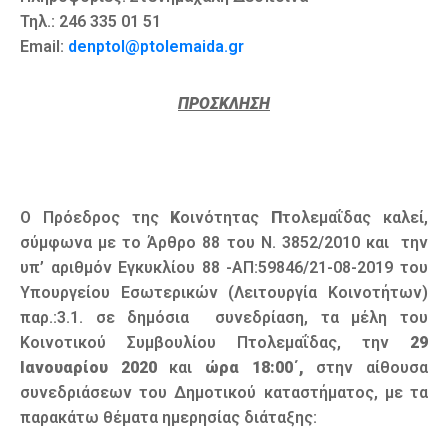
Τηλ.: 246 335 01 51
Email:
denptol@ptolemaida.gr
ΠΡΟΣΚΛΗΣΗ
Ο Πρόεδρος της
Κ
οινότητας
Π
τολεμαΐδας καλεί,
σύμφωνα με το Άρθρο 88 του Ν. 3852/2010 και την
υπ’ αριθμόν Εγκυκλίου 88 -ΑΠ:59846/21-08-2019 του
Υπουργείου Εσωτερικών (Λειτουργία Κοινοτήτων)
παρ.:3.1. σε δημόσια συνεδρίαση, τα μέλη του
Κοινοτικού Συμβουλίου Πτολεμαΐδας, την
29
Ιανουαρίου 2020
και
ώρα 18:00΄,
στην αίθουσα
συνεδριάσεων του Δημοτικού καταστήματος, με τα
παρακάτω θέματα ημερησίας διάταξης: