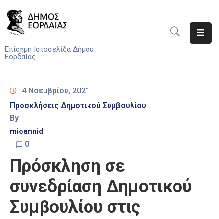
Αρχική
Επίσημη Ιστοσελίδα Δήμου
Εορδαίας
Ο
Δήμος
4 Νοεμβρίου, 2021
Νέα
Προσκλήσεις Δημοτικού Συμβουλίου
By
Υπηρεσίες
mioannid
Του
Δήμου
0
Πρόσκληση σε
Προσκλήσεις
συνεδρίαση Δημοτικού
Αποφάσεις
Συμβουλίου στις
Τηλέφωνα