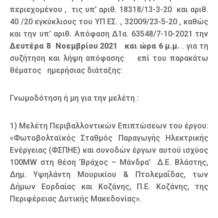
περιεχομένου , τις υπ’ αριθ. 18318/13-3-20 και αριθ.
40 /20 εγκύκλιους του ΥΠ ΕΣ. , 32009/23-5-20 , καθώς
και την υπ’ αριθ. Απόφαση Δ1α. 63548/7-10-2021 την
Δευτέρα 8 Νοεμβρίου 2021 και ώρα 6 μ.μ.
. για τη
συζήτηση και λήψη απόφασης επί του παρακάτω
θέματος ημερήσιας διάταξης:
Γνωμοδότηση ή μη για την μελέτη :
1) Μελέτη Περιβαλλοντικών Επιπτώσεων του έργου:
«Φωτοβολταϊκός Σταθμός Παραγωγής Ηλεκτρικής
Ενέργειας (ΦΣΠΗΕ) και συνοδών έργων αυτού ισχύος
100MW στη θέση ‘Βράχος – Μάνδρα’ Δ.Ε. Βλάστης,
Δημ. Υψηλάντη Μουρικίου & Πτολεμαΐδας, των
Δήμων Εορδαίας και Κοζάνης, Π.Ε. Κοζάνης, της
Περιφέρειας Δυτικής Μακεδονίας».