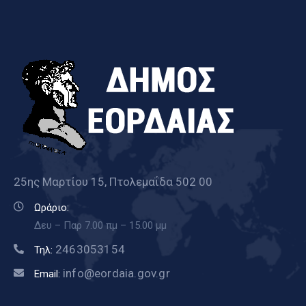
25ης Μαρτίου 15, Πτολεμαΐδα 502 00
Ωράριο:
Δευ – Παρ 7.00 πμ – 15.00 μμ
2463053154
Τηλ:
info@eordaia.gov.gr
Email: