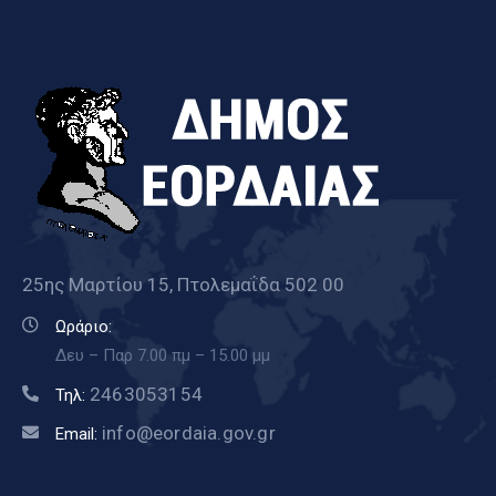
25ης Μαρτίου 15, Πτολεμαΐδα 502 00
Ωράριο:
Δευ – Παρ 7.00 πμ – 15.00 μμ
2463053154
Τηλ:
info@eordaia.gov.gr
Email: