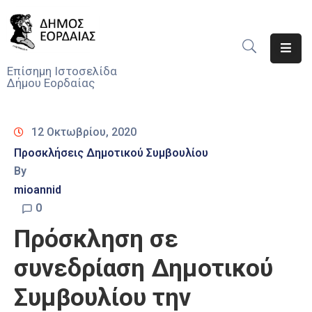
Αρχική
Επίσημη Ιστοσελίδα
Δήμου Εορδαίας
Ο
Δήμος
12 Οκτωβρίου, 2020
Νέα
Προσκλήσεις Δημοτικού Συμβουλίου
By
Υπηρεσίες
Του
mioannid
Δήμου
0
Πρόσκληση σε
Προσκλήσεις
συνεδρίαση Δημοτικού
Αποφάσεις
Συμβουλίου την
Τηλέφωνα