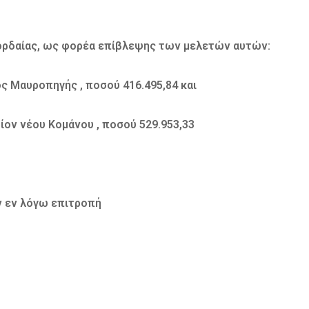
ορδαίας, ως φορέα επίβλεψης των μελετών αυτών:
 Μαυροπηγής , ποσού 416.495,84 και
ον νέου Κομάνου , ποσού 529.953,33
ν εν λόγω επιτροπή