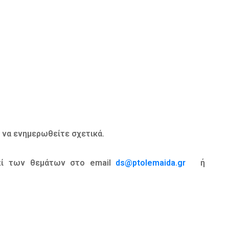
α να ενημερωθείτε σχετικά.
επί των θεμάτων στο email
ds@ptolemaida.gr
ή