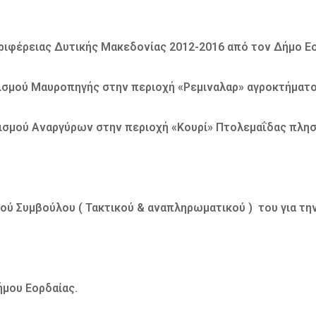
ιφέρειας Δυτικής Μακεδονίας 2012-2016 από τον Δήμο Ε
μού Μαυροπηγής στην περιοχή «Ρεμιναλαρ» αγροκτήματος
μού Αναργύρων στην περιοχή «Κουρί» Πτολεμαΐδας πλησί
ύ Συμβούλου ( Τακτικού & αναπληρωματικού ) του για τη
μου Εορδαίας.