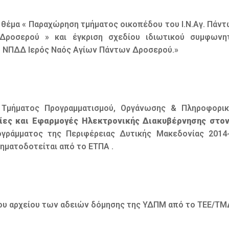
θέμα « Παραχώρηση τμήματος οικοπέδου του Ι.Ν.Αγ. Πάντ
 Δροσερού » και έγκριση σχεδίου ιδιωτικού συμφων
ου ΝΠΔΔ Ιερός Ναός Αγίων Πάντων Δροσερού.»
 Τμήματος Προγραμματισμού, Οργάνωσης & Πληροφορι
ίες και Εφαρμογές Ηλεκτρονικής Διακυβέρνησης στο
ογράμματος της Περιφέρειας Δυτικής Μακεδονίας 2014-
ηματοδοτείται από το ΕΤΠΑ .
του αρχείου των αδειών δόμησης της ΥΔΠΜ από το ΤΕΕ/ΤΜ