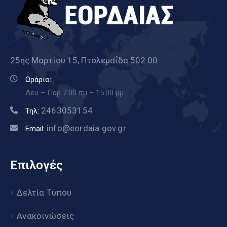
25ης Μαρτίου 15, Πτολεμαΐδα 502 00
Ωράριο:
Δευ – Παρ 7.00 πμ – 15.00 μμ
2463053154
Τηλ:
info@eordaia.gov.gr
Email:
Επιλογές
Δελτία Τύπου
Ανακοινώσεις