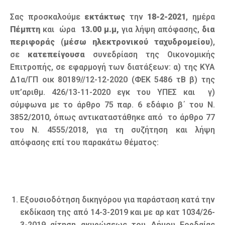
Σας προσκαλούμε
εκτάκτως
την
18-2-2021
, ημέρα
Πέμπτη
και ώρα
13.00 μ.μ,
για λήψη απόφασης,
δια
περιφοράς
(
μέσω ηλεκτρονικού ταχυδρομείου
),
σε
κατεπείγουσα
συνεδρίαση της Οικονομικής
Επιτροπής, σε εφαρμογή των διατάξεων: α) της ΚΥΑ
Δ1α/ΓΠ οικ 80189//12-12-2020 (ΦΕΚ 5486 τΒ β) της
υπ’αριθμ. 426/13-11-2020 εγκ του ΥΠΕΣ και γ)
σύμφωνα με το άρθρο 75 παρ. 6 εδάφιο β΄ του Ν.
3852/2010, όπως αντικαταστάθηκε από το άρθρο 77
του Ν. 4555/2018, για τη συζήτηση και λήψη
απόφασης επί του παρακάτω θέματος:
Εξουσιοδότηση δικηγόρου για παράσταση κατά την
εκδίκαση της από 14-3-2019 και με αρ κατ 1034/26-
3-2019 αίτηση ακυρώσεως του Δήμου Εορδαίας