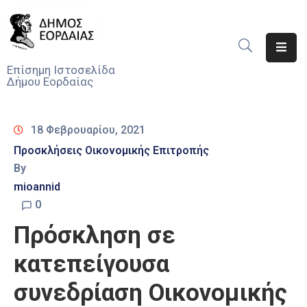
Αρχική
Επίσημη Ιστοσελίδα
Δήμου Εορδαίας
Ο
Δήμος
18 Φεβρουαρίου, 2021
Νέα
Προσκλήσεις Οικονομικής Επιτροπής
By
Υπηρεσίες
Του
mioannid
Δήμου
0
Πρόσκληση σε
Προσκλήσεις
κατεπείγουσα
Αποφάσεις
συνεδρίαση Οικονομικής
Τηλέφωνα