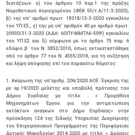
διατάξεων: α) του άρθρου 10 παρ.1 της πράξης
Νομοθετικού περιεχομένου (ΦΕΚ 55/τ.Α/11-3-2020),
β) της υπ’ αριθμό πρωτ. 18318/13-3-2020 εγκυκλίου
του ΥΠ.ΕΣ., γ) της με υπ’ αριθμόν 40 με αριθμό πρωτ.
20930/31-3-2020 (ΑΔΑ: 6ΩΠΥ46ΜΤΛ6-50Ψ) εγκυκλίου
του ΥΠ.ΕΣ και δ) σύμφωνα με το άρθρο 75 παρ. 6
εδάφιο β΄ του Ν. 3852/2010, όπως αντικαταστάθηκε
από το άρθρο 77 του Ν. 4555/2018, για τη συζήτηση
και λήψη απόφασης επί του παρακάτω θέματος:
1. Ακύρωση της υπ’αριθμ. 206/2020 ΑΟΕ. Έγκριση της
με αρ.19/2020 μελέτης και υποβολή πρότασης του
Δήμου Εορδαίας με τίτλο : « Προμήθεια
Μηχανημάτων Έργου για την αντιμετώπιση
εκτάκτων αναγκών στο Δήμο Εορδαίας» στην
πρόσκληση 124 της Ειδικής Υπηρεσίας Διαχείρισης
του Επιχειρησιακού Προγράμματος της Περιφέρειας
Δυτικής Μακεδονίας 2014-2020 με τίτλο: « Δράσεις