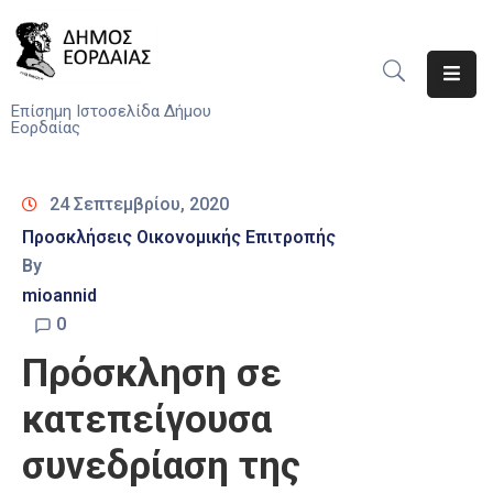
Αρχική
Επίσημη Ιστοσελίδα Δήμου
Εορδαίας
Ο
Δήμος
24 Σεπτεμβρίου, 2020
Νέα
Προσκλήσεις Οικονομικής Επιτροπής
By
Υπηρεσίες
mioannid
Του
Δήμου
0
Πρόσκληση σε
Προσκλήσεις
κατεπείγουσα
Αποφάσεις
συνεδρίαση της
Τηλέφωνα