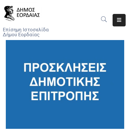
Αρχική
Επίσημη Ιστοσελίδα
Δήμου Εορδαίας
Ο
Δήμος
Νέα
Υπηρεσίες
Του
Δήμου
Προσκλήσεις
Αποφάσεις
Τηλέφωνα