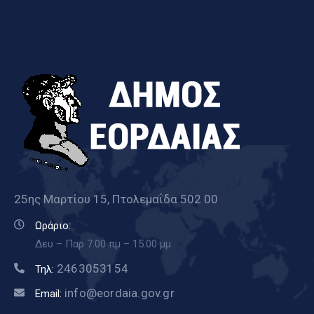
25ης Μαρτίου 15, Πτολεμαΐδα 502 00
Ωράριο:
Δευ – Παρ 7.00 πμ – 15.00 μμ
2463053154
Τηλ:
info@eordaia.gov.gr
Email: