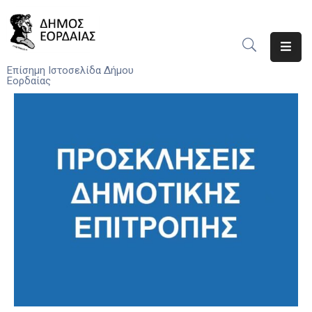
Αρχική
Επίσημη Ιστοσελίδα Δήμου
Εορδαίας
Ο
Δήμος
Νέα
Υπηρεσίες
Του
Δήμου
Προσκλήσεις
Αποφάσεις
Τηλέφωνα