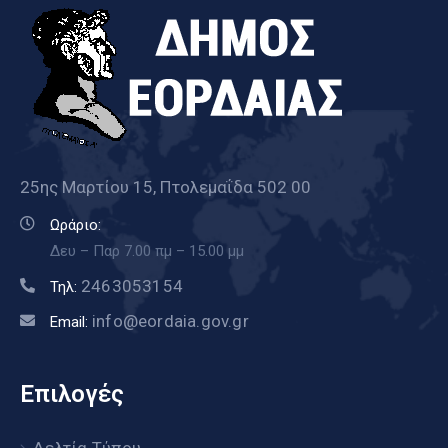
25ης Μαρτίου 15, Πτολεμαΐδα 502 00
Ωράριο:
Δευ – Παρ 7.00 πμ – 15.00 μμ
2463053154
Τηλ:
info@eordaia.gov.gr
Email:
Επιλογές