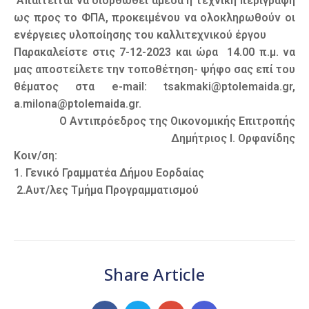
Απαιτείται να διορθωθεί άμεσα η τεχνική περιγραφή
ως προς το ΦΠΑ, προκειμένου να ολοκληρωθούν οι
ενέργειες υλοποίησης του καλλιτεχνικού έργου
Παρακαλείστε στις 7-12-2023 και ώρα 14.00 π.μ. να
μας αποστείλετε την τοποθέτηση- ψήφο σας επί του
θέματος στα e-mail: tsakmaki@ptolemaida.gr,
a.milona@ptolemaida.gr.
Ο Αντιπρόεδρος της Οικονομικής Επιτροπής
Δημήτριος Ι. Ορφανίδης
Κοιν/ση:
1. Γενικό Γραμματέα Δήμου Εορδαίας
2.Αυτ/λες Τμήμα Προγραμματισμού
Share Article