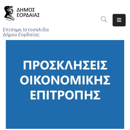
Αρχική
Επίσημη Ιστοσελίδα
Δήμου Εορδαίας
Ο
Δήμος
Νέα
Υπηρεσίες
Του
Δήμου
Προσκλήσεις
Αποφάσεις
Τηλέφωνα