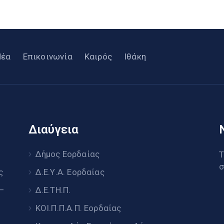
Νέα
Επικοινωνία
Καιρός
Ιθάκη
Διαύγεια
υ
Δήμος Εορδαίας
Τ
σ
ς
Δ.Ε.Υ.Α. Εορδαίας
 –
Δ.Ε.ΤΗ.Π.
ΚΟΙ.Π.Π.Α.Π. Εορδαίας