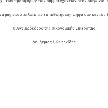
η ισχύ των προσφορών των συμμετεχόντων στον διαγωνισμό
να μας αποστείλετε τις τοποθετήσεις- ψήφο σας επί του θ
Ο Αντιπρόεδρος της Οικονομικής Επιτροπής
Δημήτριος Ι. Ορφανίδης