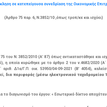
κληση σε κατεπείγουσα συνεδρίαση της Οικονομικής Επιτ
(Άρθρο 75 παρ. 6, Ν.3852/10 ,όπως τροπ/κε και ισχύει)
5 του Ν. 3852/2010 (Α’ 87) όπως αντικαταστάθηκε και ισχ
5), η οποία κυρώθηκε με το άρθρο 2 του ν.4682/2020 (Α΄
π΄ αριθ. Δ1α/Γ.Π. οικ. 53950/04-09-2021 (Β’ 4054), καλ
εί,
δια περιφοράς
(
μέσω ηλεκτρονικού ταχυδρομείου 1
 το διαγωνισμό του έργου: « Εσωτερικό δίκτυο αποχέτε