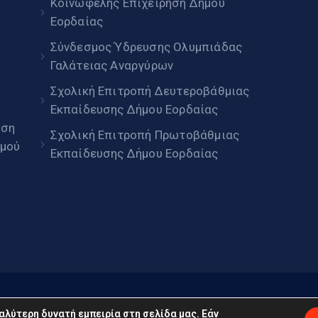
Κοινωφελής Επιχείρηση Δήμου
Εορδαίας
Σύνδεσμος Ύδρευσης Ολυμπιάδας
Γαλάτειας Αναργύρων
Σχολική Επιτροπή Δευτεροβάθμιας
Εκπαίδευσης Δήμου Εορδαίας
ηση
Σχολική Επιτροπή Πρωτοβάθμιας
μού
Εκπαίδευσης Δήμου Εορδαίας
daia.gov.gr © 2022. Με επιφύλαξη παντός δικαιώματος
αλύτερη δυνατή εμπειρία στη σελίδα μας. Εάν