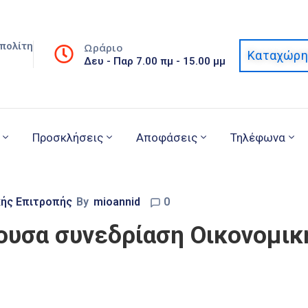
πολίτη
Ωράριο
Καταχώρη
Δευ - Παρ 7.00 πμ - 15.00 μμ
Προσκλήσεις
Αποφάσεις
Τηλέφωνα
κής Επιτροπής
By
mioannid
0
υσα συνεδρίαση Οικονομική