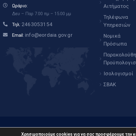
Αιτήματος
Ωράριο:
Δευ – Παρ 7.00 πμ – 15.00 μμ
Τηλέφωνα
2463053154
Υπηρεσιών
Τηλ:
info@eordaia.gov.gr
Email:
Νομικά
Πρόσωπα
Παρακολούθ
Προϋπολογισ
Ισολογισμοί
ΣΒΑΚ
www.eor
Χρησιμοποιούμε cookies για να σας προσφέρουμε την κ