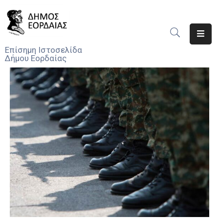
Αρχική
Επίσημη Ιστοσελίδα
Δήμου Εορδαίας
Ο
Δήμος
Νέα
Υπηρεσίες
Του
Δήμου
Προσκλήσεις
Αποφάσεις
Τηλέφωνα