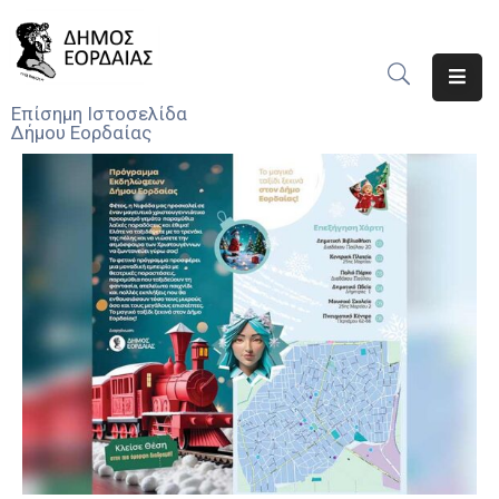
Αρχική
Επίσημη Ιστοσελίδα
Δήμου Εορδαίας
Ο
Δήμος
Νέα
Υπηρεσίες
Του
Δήμου
Προσκλήσεις
Αποφάσεις
Τηλέφωνα