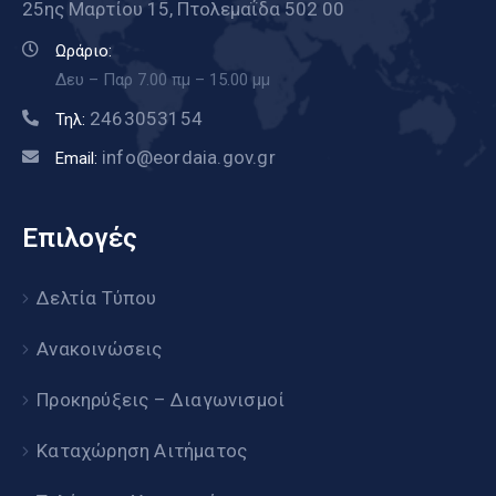
25ης Μαρτίου 15, Πτολεμαΐδα 502 00
Ωράριο:
Δευ – Παρ 7.00 πμ – 15.00 μμ
2463053154
Τηλ:
info@eordaia.gov.gr
Email:
Επιλογές
Δελτία Τύπου
Ανακοινώσεις
Προκηρύξεις – Διαγωνισμοί
Καταχώρηση Αιτήματος