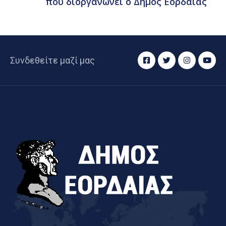
που διοργανώνει ο Δήμος Εορδαίας
Συνδεθείτε μαζί μας