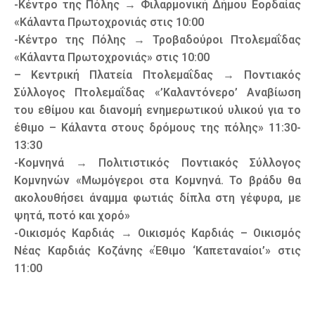
-Κέντρο της Πόλης → Φιλαρμονική Δήμου Εορδαίας
«Κάλαντα Πρωτοχρονιάς στις 10:00
-Κέντρο της Πόλης → Τροβαδούροι Πτολεμαΐδας
«Κάλαντα Πρωτοχρονιάς» στις 10:00
– Κεντρική Πλατεία Πτολεμαΐδας → Ποντιακός
Σύλλογος Πτολεμαΐδας «’Καλαντόνερο’ Αναβίωση
του εθίμου και διανομή ενημερωτικού υλικού για το
έθιμο – Κάλαντα στους δρόμους της πόλης» 11:30-
13:30
-Κομνηνά → Πολιτιστικός Ποντιακός Σύλλογος
Κομνηνών «Μωμόγεροι στα Κομνηνά. Το βράδυ θα
ακολουθήσει άναμμα φωτιάς δίπλα στη γέφυρα, με
ψητά, ποτό και χορό»
-Οικισμός Καρδιάς → Οικισμός Καρδιάς – Οικισμός
Νέας Καρδιάς Κοζάνης «Έθιμο ‘Καπεταναίοι’» στις
11:00