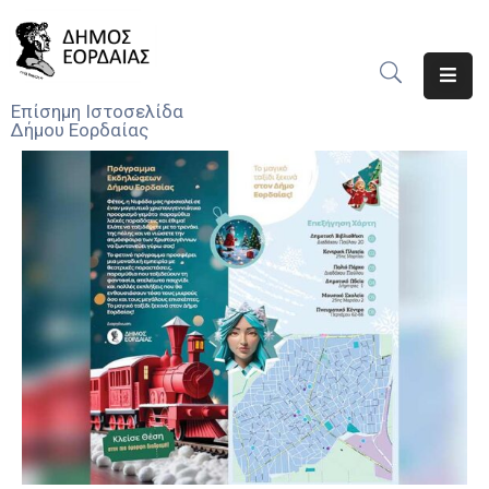
Αρχική
Επίσημη Ιστοσελίδα
Δήμου Εορδαίας
Ο
Δήμος
Νέα
Υπηρεσίες
Του
Δήμου
Προσκλήσεις
Αποφάσεις
Τηλέφωνα