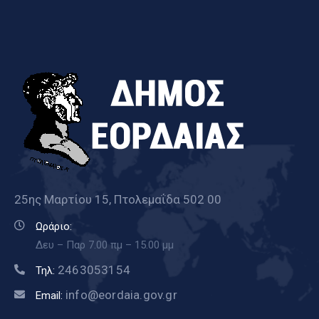
25ης Μαρτίου 15, Πτολεμαΐδα 502 00
Ωράριο:
Δευ – Παρ 7.00 πμ – 15.00 μμ
2463053154
Τηλ:
info@eordaia.gov.gr
Email: