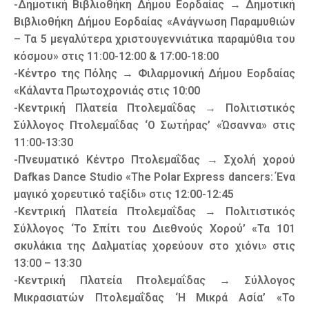
-Δημοτική Βιβλιοθήκη Δήμου Εορδαίας → Δημοτική
Βιβλιοθήκη Δήμου Εορδαίας «Ανάγνωση Παραμυθιών
– Τα 5 μεγαλύτερα χριστουγεννιάτικα παραμύθια του
κόσμου» στις 11:00-12:00 & 17:00-18:00
-Κέντρο της Πόλης → Φιλαρμονική Δήμου Εορδαίας
«Κάλαντα Πρωτοχρονιάς στις 10:00
-Κεντρική Πλατεία Πτολεμαΐδας → Πολιτιστικός
Σύλλογος Πτολεμαΐδας ‘Ο Σωτήρας’ «Ώσαννα» στις
11:00-13:30
-Πνευματικό Κέντρο Πτολεμαΐδας → Σχολή χορού
Dafkas Dance Studio «The Polar Express dancers: Ένα
μαγικό χορευτικό ταξίδι» στις 12:00-12:45
-Κεντρική Πλατεία Πτολεμαΐδας → Πολιτιστικός
Σύλλογος ‘Το Σπίτι του Διεθνούς Χορού’ «Τα 101
σκυλάκια της Δαλματίας χορεύουν στο χιόνι» στις
13:00 – 13:30
-Κεντρική Πλατεία Πτολεμαΐδας → Σύλλογος
Μικρασιατών Πτολεμαΐδας ‘Η Μικρά Ασία’ «Το