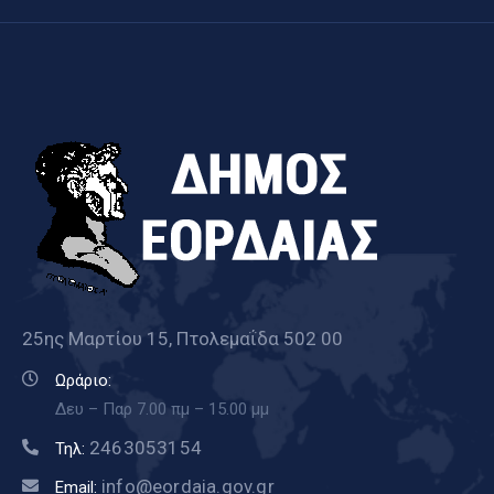
25ης Μαρτίου 15, Πτολεμαΐδα 502 00
Ωράριο:
Δευ – Παρ 7.00 πμ – 15.00 μμ
2463053154
Τηλ:
info@eordaia.gov.gr
Email: