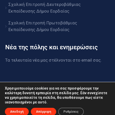
Σχολική Επιτροπή Δευτεροβάθμιας
Εκπαίδευσης Δήμου Εορδαίας
Σχολική Επιτροπή Πρωτοβάθμιας
Εκπαίδευσης Δήμου Εορδαίας
Νέα της πόλης και ενημερώσεις
Τα τελευταία νέα μας στέλνονται στο email σας.
Χρησιμοποιούμε cookies για να σας προσφέρουμε την
καλύτερη δυνατή εμπειρία στη σελίδα μας. Εάν συνεχίσετε
να χρησιμοποιείτε τη σελίδα, θα υποθέσουμε πως είστε
www.eordaia.gov.gr © 2022. Με επιφύλαξη παντός
ικανοποιημένοι με αυτό.
δικαιώματος
Αποδοχή
Απόρριψη
Ρυθμίσεις