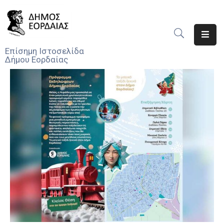
Αρχική
Επίσημη Ιστοσελίδα
Δήμου Εορδαίας
Ο
Δήμος
Νέα
Υπηρεσίες
Του
Δήμου
Προσκλήσεις
Αποφάσεις
Τηλέφωνα