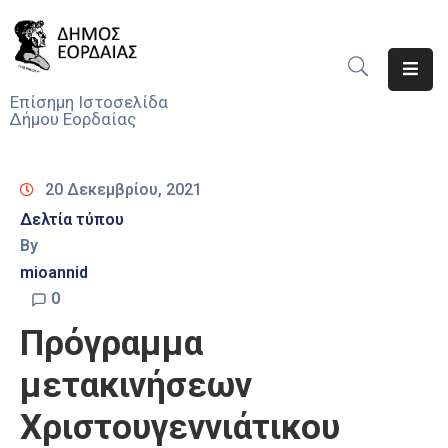
Αρχική
Επίσημη Ιστοσελίδα
Δήμου Εορδαίας
Ο
Δήμος
20 Δεκεμβρίου, 2021
Νέα
Δελτία τύπου
By
Υπηρεσίες
Του
mioannid
Δήμου
0
Πρόγραμμα
Προσκλήσεις
μετακινήσεων
Αποφάσεις
Χριστουγεννιάτικου
Τηλέφωνα