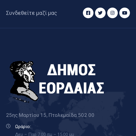
Συνδεθείτε μαζί μας
25ης Μαρτίου 15, Πτολεμαΐδα 502 00
Ωράριο:
Δευ – Παρ 7.00 πμ – 15.00 μμ