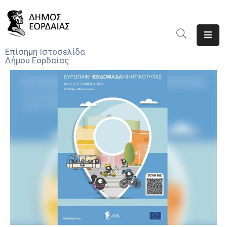
Αρχική
Επίσημη Ιστοσελίδα
Δήμου Εορδαίας
Ο
Δήμος
Νέα
Υπηρεσίες
Του
Δήμου
Προσκλήσεις
Αποφάσεις
Τηλέφωνα