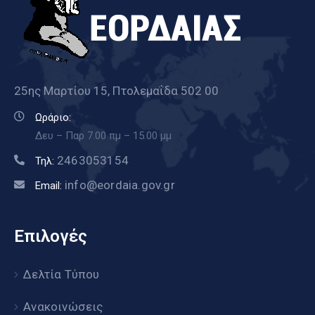
25ης Μαρτίου 15, Πτολεμαΐδα 502 00
Ωράριο:
Δευ – Παρ 7.00 πμ – 15.00 μμ
2463053154
Τηλ:
info@eordaia.gov.gr
Email:
Επιλογές
Δελτία Τύπου
Ανακοινώσεις