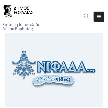
Αρχική
Επίσημη Ιστοσελίδα
Δήμου Εορδαίας
Ο
Δήμος
Νέα
Υπηρεσίες
Του
Δήμου
Προσκλήσεις
Αποφάσεις
Τηλέφωνα