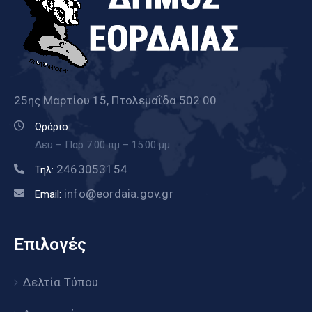
25ης Μαρτίου 15, Πτολεμαΐδα 502 00
Ωράριο:
Δευ – Παρ 7.00 πμ – 15.00 μμ
2463053154
Τηλ:
info@eordaia.gov.gr
Email:
Επιλογές
Δελτία Τύπου