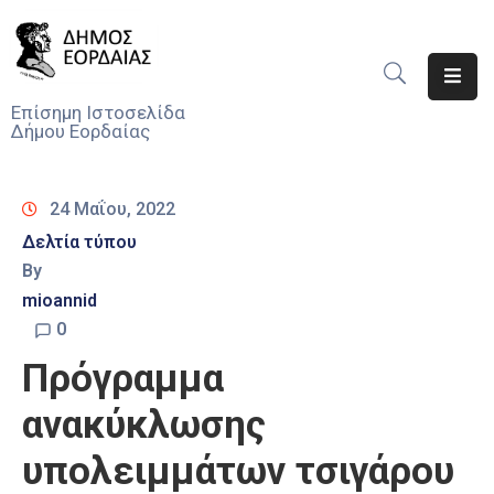
Αρχική
Επίσημη Ιστοσελίδα
Δήμου Εορδαίας
Ο
Δήμος
24 Μαΐου, 2022
Νέα
Δελτία τύπου
By
Υπηρεσίες
Του
mioannid
Δήμου
0
Πρόγραμμα
Προσκλήσεις
ανακύκλωσης
Αποφάσεις
υπολειμμάτων τσιγάρου
Τηλέφωνα