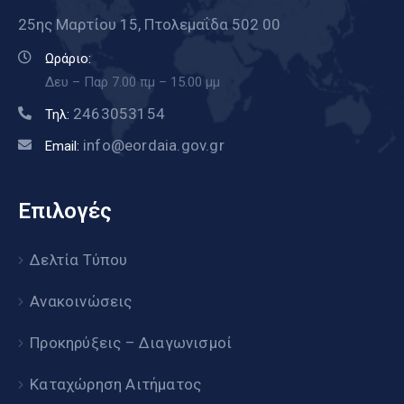
25ης Μαρτίου 15, Πτολεμαΐδα 502 00
Ωράριο:
Δευ – Παρ 7.00 πμ – 15.00 μμ
2463053154
Τηλ:
info@eordaia.gov.gr
Email:
Επιλογές
Δελτία Τύπου
Ανακοινώσεις
Προκηρύξεις – Διαγωνισμοί
Καταχώρηση Αιτήματος