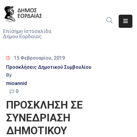
Αρχική
Επίσημη Ιστοσελίδα
Δήμου Εορδαίας
Ο
Δήμος
15 Φεβρουαρίου, 2019
Νέα
Προσκλήσεις Δημοτικού Συμβουλίου
By
Υπηρεσίες
Του
mioannid
Δήμου
0
ΠΡΟΣΚΛΗΣΗ ΣΕ
Προσκλήσεις
ΣΥΝΕΔΡΙΑΣΗ
Αποφάσεις
ΔΗΜΟΤΙΚΟΥ
Τηλέφωνα