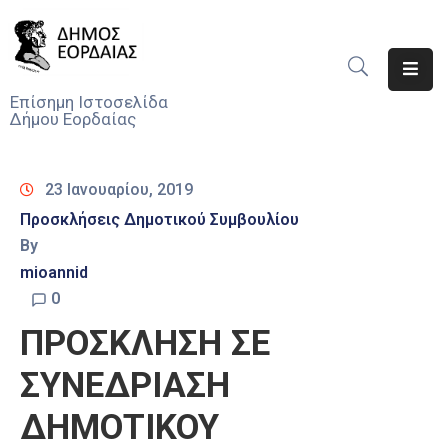
Αρχική
Επίσημη Ιστοσελίδα
Δήμου Εορδαίας
Ο
Δήμος
23 Ιανουαρίου, 2019
Νέα
Προσκλήσεις Δημοτικού Συμβουλίου
By
Υπηρεσίες
Του
mioannid
Δήμου
0
ΠΡΟΣΚΛΗΣΗ ΣΕ
Προσκλήσεις
ΣΥΝΕΔΡΙΑΣΗ
Αποφάσεις
ΔΗΜΟΤΙΚΟΥ
Τηλέφωνα