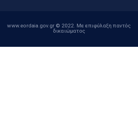
www.eordaia.gov.gr © 2022. Με επιφύλαξη παντός
δικαιώματος