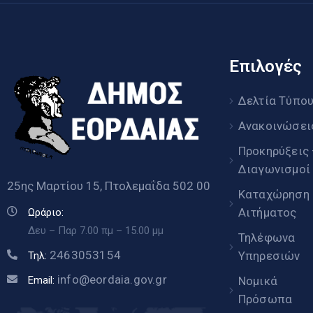
Επιλογές
Δελτία Τύπο
Ανακοινώσει
Προκηρύξεις
Διαγωνισμοί
25ης Μαρτίου 15, Πτολεμαΐδα 502 00
Καταχώρηση
Αιτήματος
Ωράριο:
Δευ – Παρ 7.00 πμ – 15.00 μμ
Τηλέφωνα
2463053154
Υπηρεσιών
Τηλ:
info@eordaia.gov.gr
Email:
Νομικά
Πρόσωπα