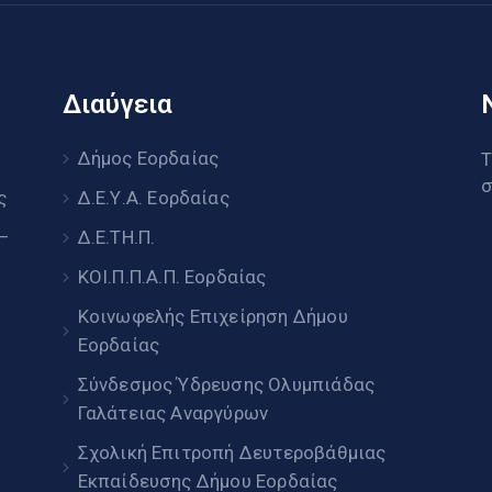
Διαύγεια
υ
Δήμος Εορδαίας
Τ
σ
ς
Δ.Ε.Υ.Α. Εορδαίας
 –
Δ.Ε.ΤΗ.Π.
ΚΟΙ.Π.Π.Α.Π. Εορδαίας
Κοινωφελής Επιχείρηση Δήμου
Εορδαίας
Σύνδεσμος Ύδρευσης Ολυμπιάδας
Γαλάτειας Αναργύρων
Σχολική Επιτροπή Δευτεροβάθμιας
Εκπαίδευσης Δήμου Εορδαίας