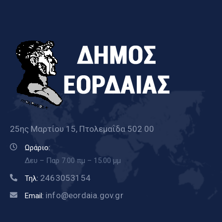
25ης Μαρτίου 15, Πτολεμαΐδα 502 00
Ωράριο:
Δευ – Παρ 7.00 πμ – 15.00 μμ
2463053154
Τηλ:
info@eordaia.gov.gr
Email: