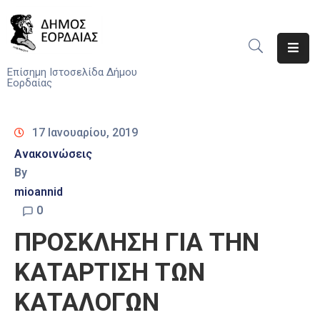
Αρχική
Επίσημη Ιστοσελίδα Δήμου
Εορδαίας
Ο
Δήμος
17 Ιανουαρίου, 2019
Νέα
Ανακοινώσεις
By
Υπηρεσίες
mioannid
Του
Δήμου
0
ΠΡΟΣΚΛΗΣΗ ΓΙΑ ΤΗΝ
Προσκλήσεις
ΚΑΤΑΡΤΙΣΗ ΤΩΝ
Αποφάσεις
ΚΑΤΑΛΟΓΩΝ
Τηλέφωνα