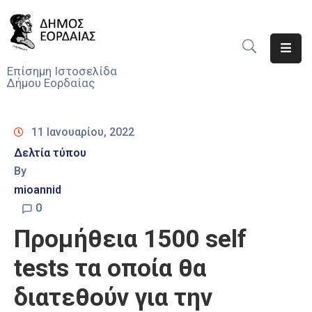
Αρχική
Επίσημη Ιστοσελίδα
Δήμου Εορδαίας
Ο
Δήμος
11 Ιανουαρίου, 2022
Νέα
Δελτία τύπου
By
Υπηρεσίες
Του
mioannid
Δήμου
0
Προμήθεια 1500 self
Προσκλήσεις
tests τα οποία θα
Αποφάσεις
διατεθούν για την
Τηλέφωνα