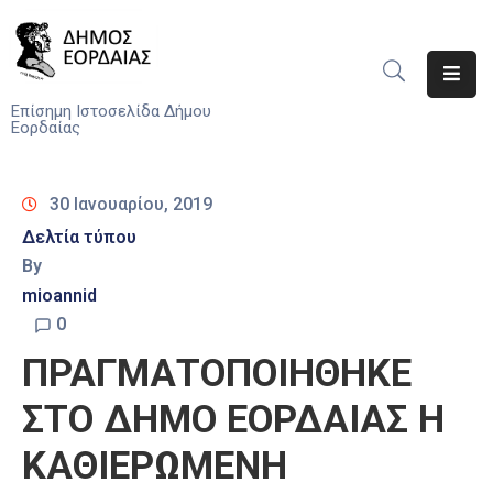
Αρχική
Επίσημη Ιστοσελίδα Δήμου
Εορδαίας
Ο
Δήμος
30 Ιανουαρίου, 2019
Νέα
Δελτία τύπου
By
Υπηρεσίες
mioannid
Του
Δήμου
0
ΠΡΑΓΜΑΤΟΠΟΙΗΘΗΚΕ
Προσκλήσεις
ΣΤΟ ΔΗΜΟ ΕΟΡΔΑΙΑΣ Η
Αποφάσεις
ΚΑΘΙΕΡΩΜΕΝΗ
Τηλέφωνα