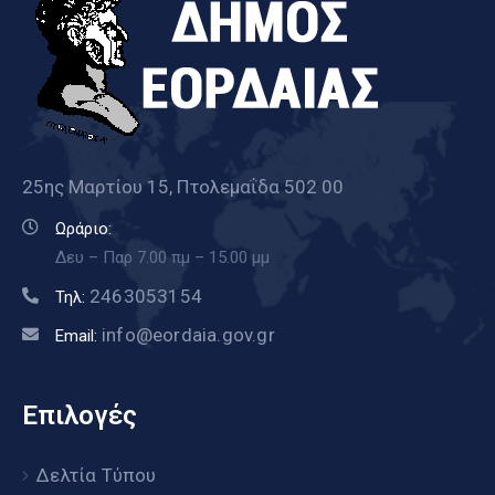
25ης Μαρτίου 15, Πτολεμαΐδα 502 00
Ωράριο:
Δευ – Παρ 7.00 πμ – 15.00 μμ
2463053154
Τηλ:
info@eordaia.gov.gr
Email:
Επιλογές
Δελτία Τύπου