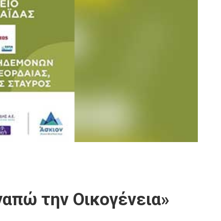
γαπώ την Οικογένεια»