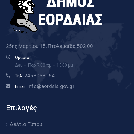
25ης Μαρτίου 15, Πτολεμαΐδα 502 00
Ωράριο:
Δευ – Παρ 7.00 πμ – 15.00 μμ
2463053154
Τηλ:
info@eordaia.gov.gr
Email:
Επιλογές
Δελτία Τύπου