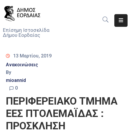
Αρχική
Επίσημη Ιστοσελίδα
Δήμου Εορδαίας
Ο
Δήμος
13 Μαρτίου, 2019
Νέα
Ανακοινώσεις
By
Υπηρεσίες
Του
mioannid
Δήμου
0
ΠΕΡΙΦΕΡΕΙΑΚΟ ΤΜΗΜΑ
Προσκλήσεις
ΕΕΣ ΠΤΟΛΕΜΑΪΔΑΣ :
Αποφάσεις
ΠΡΟΣΚΛΗΣΗ
Τηλέφωνα