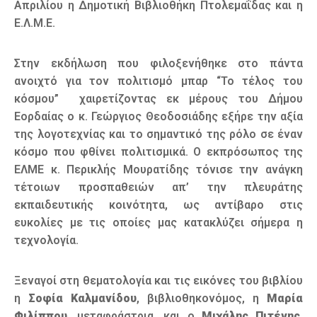
Απριλίου η Δημοτική Βιβλιοθήκη Πτολεμαΐδας και η
Ε.Λ.Μ.Ε.
Στην εκδήλωση που φιλοξενήθηκε στο πάντα
ανοιχτό για τον πολιτισμό μπαρ “Το τέλος του
κόσμου” χαιρετίζοντας εκ μέρους του Δήμου
Εορδαίας ο κ. Γεώργιος Θεοδοσιάδης εξήρε την αξία
της λογοτεχνίας και το σημαντικό της ρόλο σε έναν
κόσμο που φθίνει πολιτισμικά. Ο εκπρόσωπος της
ΕΛΜΕ κ. Περικλής Μουρατίδης τόνισε την ανάγκη
τέτοιων προσπαθειών απ’ την πλευράτης
εκπαιδευτικής κοινότητα, ως αντίβαρο στις
ευκολίες με τις οποίες μας κατακλύζει σήμερα η
τεχνολογία.
Ξεναγοί στη θεματολογία και τις εικόνες του βιβλίου
η
Σοφία Καλμανίδου
, βιβλιοθηκονόμος, η
Μαρία
Φιλίππου
, μεταφράστρια, και ο
Μιχάλης Πιτένης
,