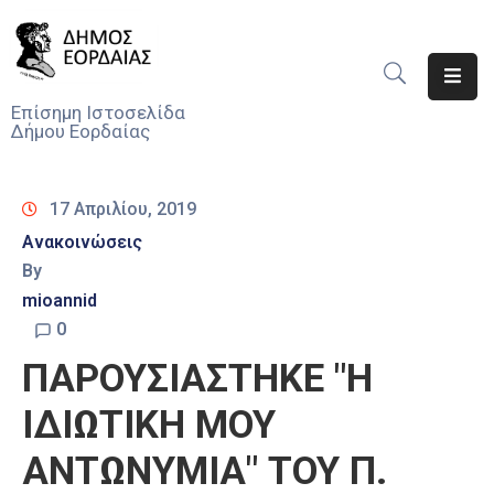
Αρχική
Επίσημη Ιστοσελίδα
Δήμου Εορδαίας
Ο
Δήμος
17 Απριλίου, 2019
Νέα
Ανακοινώσεις
By
Υπηρεσίες
Του
mioannid
Δήμου
0
ΠΑΡΟΥΣΙΑΣΤΗΚΕ "Η
Προσκλήσεις
ΙΔΙΩΤΙΚΗ ΜΟΥ
Αποφάσεις
ΑΝΤΩΝΥΜΙΑ" ΤΟΥ Π.
Τηλέφωνα