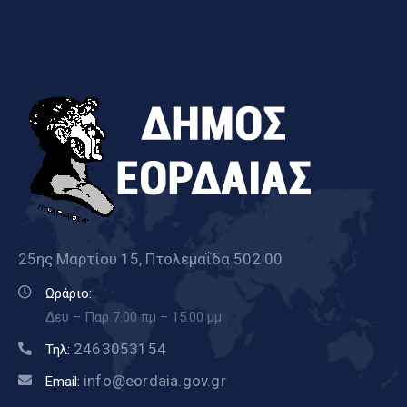
25ης Μαρτίου 15, Πτολεμαΐδα 502 00
Ωράριο:
Δευ – Παρ 7.00 πμ – 15.00 μμ
2463053154
Τηλ:
info@eordaia.gov.gr
Email: