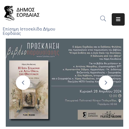
Αρχική
Επίσημη Ιστοσελίδα Δήμου
Εορδαίας
Ο
Δήμος
Νέα
Υπηρεσίες
Του
Δήμου
Προσκλήσεις
Αποφάσεις
Τηλέφωνα