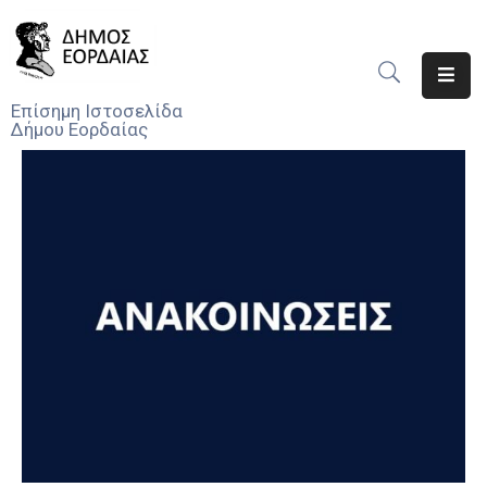
Αρχική
Επίσημη Ιστοσελίδα
Δήμου Εορδαίας
Ο
Δήμος
Νέα
Υπηρεσίες
Του
Δήμου
Προσκλήσεις
Αποφάσεις
Τηλέφωνα