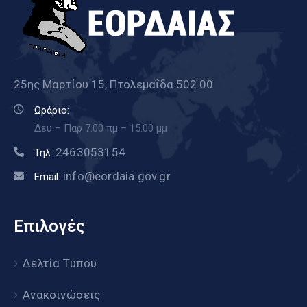
25ης Μαρτίου 15, Πτολεμαΐδα 502 00
Ωράριο:
Δευ – Παρ 7.00 πμ – 15.00 μμ
2463053154
Τηλ:
info@eordaia.gov.gr
Email:
Επιλογές
Δελτία Τύπου
Ανακοινώσεις