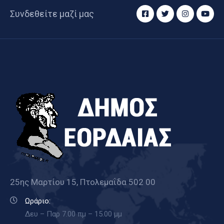
Συνδεθείτε μαζί μας
25ης Μαρτίου 15, Πτολεμαΐδα 502 00
Ωράριο:
Δευ – Παρ 7.00 πμ – 15.00 μμ