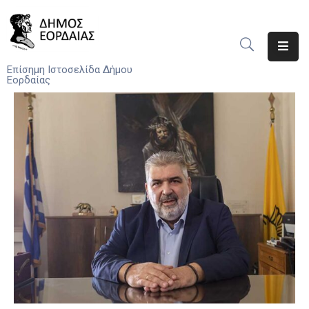
Αρχική
Επίσημη Ιστοσελίδα Δήμου
Εορδαίας
Ο
Δήμος
Νέα
Υπηρεσίες
Του
Δήμου
Προσκλήσεις
Αποφάσεις
Τηλέφωνα