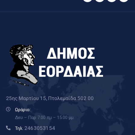
25ης Μαρτίου 15, Πτολεμαΐδα 502 00
Ωράριο:
Δευ – Παρ 7.00 πμ – 15.00 μμ
2463053154
Τηλ: