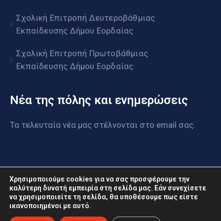
Σχολική Επιτροπή Δευτεροβάθμιας
Εκπαίδευσης Δήμου Εορδαίας
Σχολική Επιτροπή Πρωτοβάθμιας
Εκπαίδευσης Δήμου Εορδαίας
Νέα της πόλης και ενημερώσεις
Τα τελευταία νέα μας στέλνονται στο email σας.
Χρησιμοποιούμε cookies για να σας προσφέρουμε την
καλύτερη δυνατή εμπειρία στη σελίδα μας. Εάν συνεχίσετε
να χρησιμοποιείτε τη σελίδα, θα υποθέσουμε πως είστε
www.eordaia.gov.gr © 2022. Με επιφύλαξη παντός
ικανοποιημένοι με αυτό.
δικαιώματος