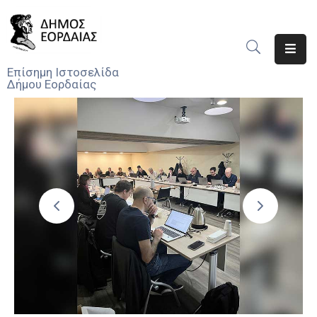
Αρχική
Επίσημη Ιστοσελίδα
Δήμου Εορδαίας
Ο
Δήμος
Νέα
Υπηρεσίες
Του
Δήμου
Προσκλήσεις
Αποφάσεις
Τηλέφωνα