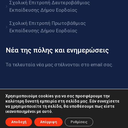
Σχολική Επιτροπή Δευτεροβάθμιας
Εκπαίδευσης Δήμου Εορδαίας
Σχολική Επιτροπή Πρωτοβάθμιας
Εκπαίδευσης Δήμου Εορδαίας
Νέα της πόλης και ενημερώσεις
Τα τελευταία νέα μας στέλνονται στο email σας.
Χρησιμοποιούμε cookies για να σας προσφέρουμε την
καλύτερη δυνατή εμπειρία στη σελίδα μας. Εάν συνεχίσετε
να χρησιμοποιείτε τη σελίδα, θα υποθέσουμε πως είστε
www.eordaia.gov.gr © 2022. Με επιφύλαξη παντός
ικανοποιημένοι με αυτό.
δικαιώματος
Αποδοχή
Απόρριψη
Ρυθμίσεις