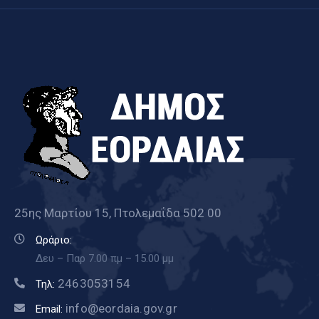
25ης Μαρτίου 15, Πτολεμαΐδα 502 00
Ωράριο:
Δευ – Παρ 7.00 πμ – 15.00 μμ
2463053154
Τηλ:
info@eordaia.gov.gr
Email: