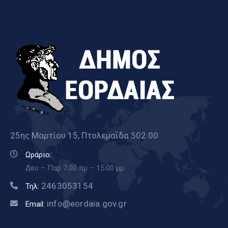
25ης Μαρτίου 15, Πτολεμαΐδα 502 00
Ωράριο:
Δευ – Παρ 7.00 πμ – 15.00 μμ
2463053154
Τηλ:
info@eordaia.gov.gr
Email: