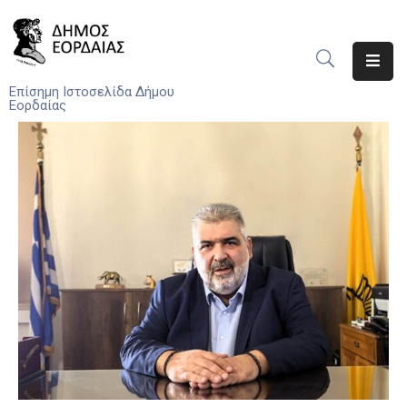
Αρχική
Επίσημη Ιστοσελίδα Δήμου
Εορδαίας
Ο
Δήμος
Νέα
Υπηρεσίες
Του
Δήμου
Προσκλήσεις
Αποφάσεις
Τηλέφωνα