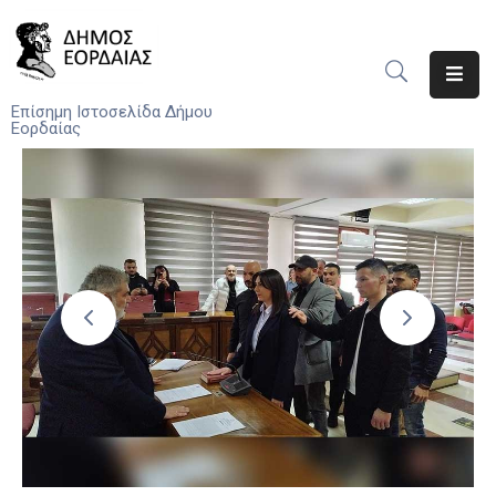
Αρχική
Επίσημη Ιστοσελίδα Δήμου
Εορδαίας
Ο
Δήμος
Νέα
Υπηρεσίες
Του
Δήμου
Προσκλήσεις
Αποφάσεις
Τηλέφωνα