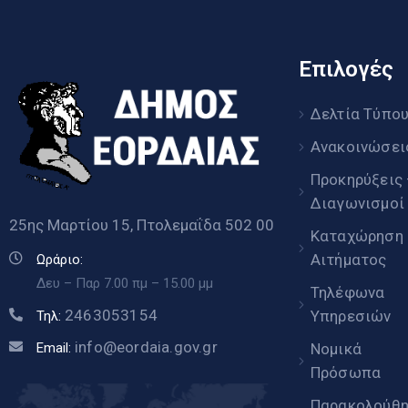
Επιλογές
Δελτία Τύπο
Ανακοινώσει
Προκηρύξεις
Διαγωνισμοί
25ης Μαρτίου 15, Πτολεμαΐδα 502 00
Καταχώρηση
Αιτήματος
Ωράριο:
Δευ – Παρ 7.00 πμ – 15.00 μμ
Τηλέφωνα
2463053154
Υπηρεσιών
Τηλ:
info@eordaia.gov.gr
Email:
Νομικά
Πρόσωπα
Παρακολούθ