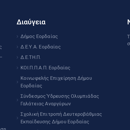
Διαύγεια
υ
Δήμος Εορδαίας
Τ
σ
ς
Δ.Ε.Υ.Α. Εορδαίας
 –
Δ.Ε.ΤΗ.Π.
ΚΟΙ.Π.Π.Α.Π. Εορδαίας
Κοινωφελής Επιχείρηση Δήμου
Εορδαίας
Σύνδεσμος Ύδρευσης Ολυμπιάδας
Γαλάτειας Αναργύρων
Σχολική Επιτροπή Δευτεροβάθμιας
Εκπαίδευσης Δήμου Εορδαίας
ηση