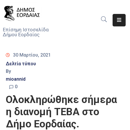
Αρχική
Επίσημη Ιστοσελίδα
Δήμου Εορδαίας
Ο
Δήμος
30 Μαρτίου, 2021
Νέα
Δελτία τύπου
By
Υπηρεσίες
Του
mioannid
Δήμου
0
Ολοκληρώθηκε σήμερα
Προσκλήσεις
η διανομή ΤΕΒΑ στο
Αποφάσεις
Δήμο Εορδαίας.
Τηλέφωνα