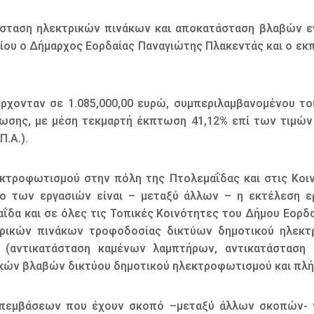
τάσταση ηλεκτρικών πινάκων και αποκατάσταση βλαβών
νίου ο Δήμαρχος Εορδαίας Παναγιώτης Πλακεντάς και ο ε
ρχονταν σε 1.085,000,00 ευρώ, συμπεριλαμβανομένου τ
τωσης, με μέση τεκμαρτή έκπτωση 41,12% επί των τιμών 
.Α.).
εκτροφωτισμού στην πόλη της Πτολεμαΐδας και στις Κοιν
ενο των εργασιών είναι – μεταξύ άλλων – η εκτέλεση 
ΐδα και σε όλες τις Τοπικές Κοινότητες του Δήμου Εορδ
ρικών πινάκων τροφοδοσίας δικτύων δημοτικού ηλεκτ
 (αντικατάσταση καμένων λαμπτήρων, αντικατάσταση 
κών βλαβών δικτύου δημοτικού ηλεκτροφωτισμού και πλή
 επεμβάσεων που έχουν σκοπό –μεταξύ άλλων σκοπών- 