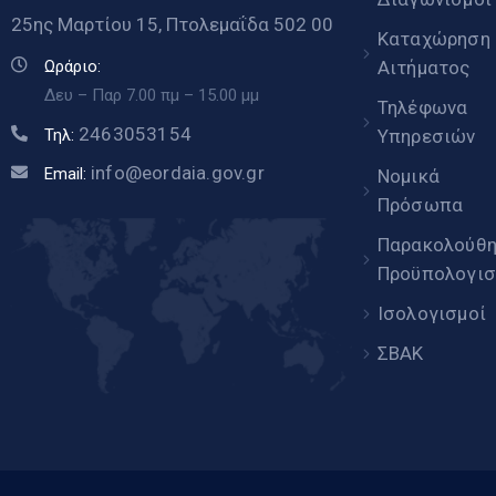
25ης Μαρτίου 15, Πτολεμαΐδα 502 00
Καταχώρηση
Αιτήματος
Ωράριο:
Δευ – Παρ 7.00 πμ – 15.00 μμ
Τηλέφωνα
2463053154
Υπηρεσιών
Τηλ:
info@eordaia.gov.gr
Email:
Νομικά
Πρόσωπα
Παρακολούθ
Προϋπολογισ
Ισολογισμοί
ΣΒΑΚ