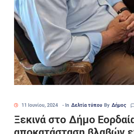
11 Ιουνίου, 2024
- In
Δελτία τύπου
By
Δήμος
Ξεκινά στο Δήμο Εορδαί
αποκατάσταση βλαβών ε