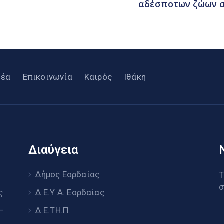
αδέσποτων ζώων σ
Νέα
Επικοινωνία
Καιρός
Ιθάκη
Διαύγεια
υ
Δήμος Εορδαίας
Τ
σ
ς
Δ.Ε.Υ.Α. Εορδαίας
 –
Δ.Ε.ΤΗ.Π.