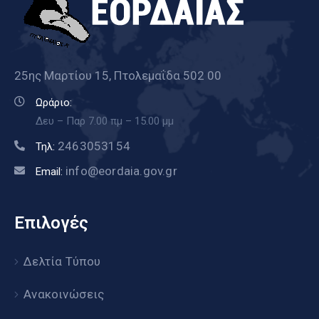
25ης Μαρτίου 15, Πτολεμαΐδα 502 00
Ωράριο:
Δευ – Παρ 7.00 πμ – 15.00 μμ
2463053154
Τηλ:
info@eordaia.gov.gr
Email:
Επιλογές
Δελτία Τύπου
Ανακοινώσεις