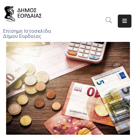
Αρχική
Επίσημη Ιστοσελίδα
Δήμου Εορδαίας
Ο
Δήμος
Νέα
Υπηρεσίες
Του
Δήμου
Προσκλήσεις
Αποφάσεις
Τηλέφωνα