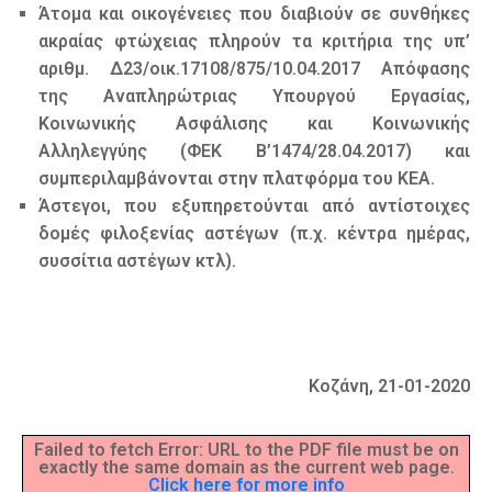
Άτομα και οικογένειες που διαβιούν σε συνθήκες
ακραίας φτώχειας πληρούν τα κριτήρια της υπ’
αριθμ. Δ23/οικ.17108/875/10.04.2017 Απόφασης
της Αναπληρώτριας Υπουργού Εργασίας,
Κοινωνικής Ασφάλισης και Κοινωνικής
Αλληλεγγύης (ΦΕΚ Β’1474/28.04.2017) και
συμπεριλαμβάνονται στην πλατφόρμα του ΚΕΑ.
Άστεγοι, που εξυπηρετούνται από αντίστοιχες
δομές φιλοξενίας αστέγων (π.χ. κέντρα ημέρας,
συσσίτια αστέγων κτλ).
Κοζάνη, 21-01-2020
Failed to fetch Error: URL to the PDF file must be on
exactly the same domain as the current web page.
Click here for more info