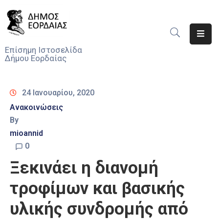
Αρχική
Επίσημη Ιστοσελίδα
Δήμου Εορδαίας
Ο
Δήμος
24 Ιανουαρίου, 2020
Νέα
Ανακοινώσεις
By
Υπηρεσίες
Του
mioannid
Δήμου
0
Ξεκινάει η διανομή
Προσκλήσεις
τροφίμων και βασικής
Αποφάσεις
υλικής συνδρομής από
Τηλέφωνα