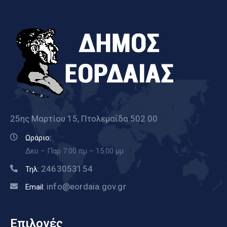
25ης Μαρτίου 15, Πτολεμαΐδα 502 00
Ωράριο:
Δευ – Παρ 7.00 πμ – 15.00 μμ
2463053154
Τηλ:
info@eordaia.gov.gr
Email:
Επιλογές