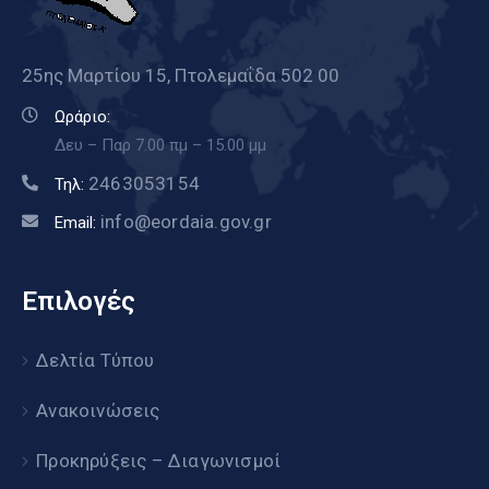
25ης Μαρτίου 15, Πτολεμαΐδα 502 00
Ωράριο:
Δευ – Παρ 7.00 πμ – 15.00 μμ
2463053154
Τηλ:
info@eordaia.gov.gr
Email:
Επιλογές
Δελτία Τύπου
Ανακοινώσεις
Προκηρύξεις – Διαγωνισμοί