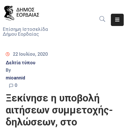
Αρχική
Επίσημη Ιστοσελίδα
Δήμου Εορδαίας
Ο
Δήμος
22 Ιουλίου, 2020
Νέα
Δελτία τύπου
By
Υπηρεσίες
Του
mioannid
Δήμου
0
Ξεκίνησε η υποβολή
Προσκλήσεις
αιτήσεων συμμετοχής-
Αποφάσεις
δηλώσεων, στο
Τηλέφωνα