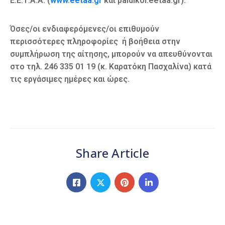
Ε.Ε.Τ.Α.Α. (
www.eetaa.gr
και paidikoi.eetaa.gr).
Όσες/οι ενδιαφερόμενες/οι επιθυμούν
περισσότερες πληροφορίες ή βοήθεια στην
συμπλήρωση της αίτησης, μπορούν να απευθύνονται
στο τηλ. 246 335 01 19 (κ. Καρατόκη Πασχαλίνα) κατά
τις εργάσιμες ημέρες και ώρες.
Share Article