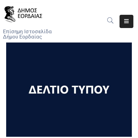
Αρχική
Επίσημη Ιστοσελίδα
Δήμου Εορδαίας
Ο
Δήμος
Νέα
Υπηρεσίες
Του
Δήμου
Προσκλήσεις
Αποφάσεις
Τηλέφωνα