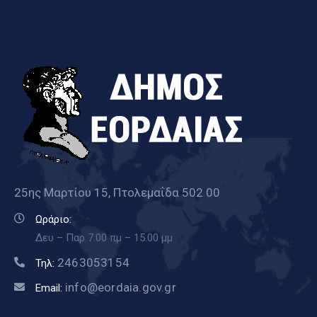
25ης Μαρτίου 15, Πτολεμαΐδα 502 00
Ωράριο:
Δευ – Παρ 7.00 πμ – 15.00 μμ
2463053154
Τηλ:
info@eordaia.gov.gr
Email: