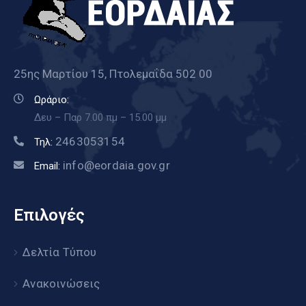
25ης Μαρτίου 15, Πτολεμαΐδα 502 00
Ωράριο:
Δευ – Παρ 7.00 πμ – 15.00 μμ
2463053154
Τηλ:
info@eordaia.gov.gr
Email:
Επιλογές
Δελτία Τύπου
Ανακοινώσεις