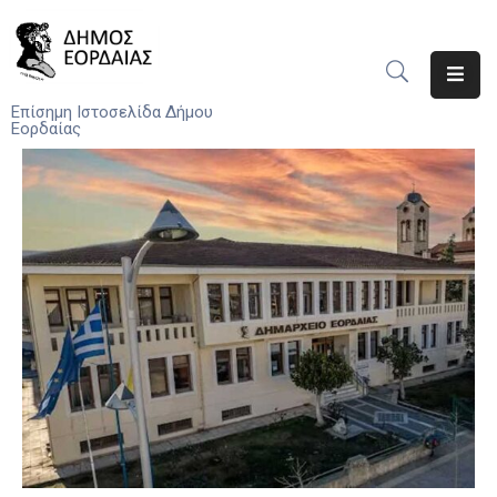
Αρχική
Επίσημη Ιστοσελίδα Δήμου
Εορδαίας
Ο
Δήμος
Νέα
Υπηρεσίες
Του
Δήμου
Προσκλήσεις
Αποφάσεις
Τηλέφωνα