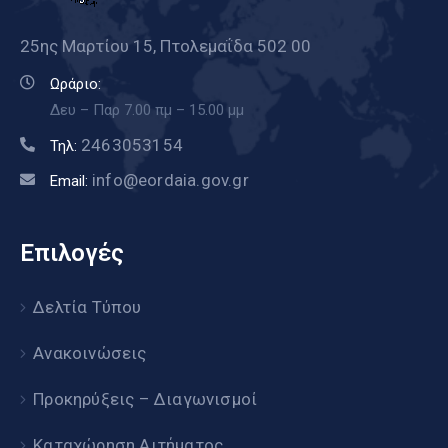
25ης Μαρτίου 15, Πτολεμαΐδα 502 00
Ωράριο:
Δευ – Παρ 7.00 πμ – 15.00 μμ
2463053154
Τηλ:
info@eordaia.gov.gr
Email:
Επιλογές
Δελτία Τύπου
Ανακοινώσεις
Προκηρύξεις – Διαγωνισμοί
Καταχώρηση Αιτήματος