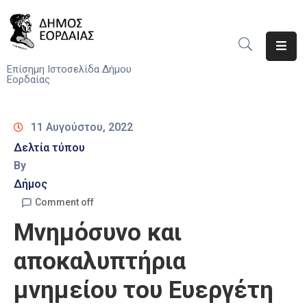
Αρχική
Επίσημη Ιστοσελίδα Δήμου
Εορδαίας
Ο
Δήμος
11 Αυγούστου, 2022
Νέα
Δελτία τύπου
By
Υπηρεσίες
Δήμος
Του
Δήμου
Comment off
Μνημόσυνο και
Προσκλήσεις
αποκαλυπτήρια
Αποφάσεις
μνημείου του Ευεργέτη
Τηλέφωνα