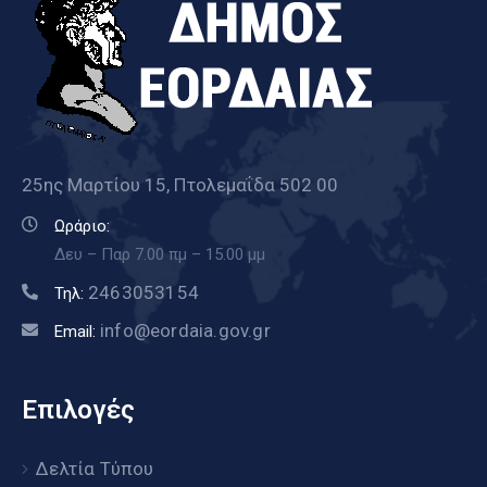
25ης Μαρτίου 15, Πτολεμαΐδα 502 00
Ωράριο:
Δευ – Παρ 7.00 πμ – 15.00 μμ
2463053154
Τηλ:
info@eordaia.gov.gr
Email:
Επιλογές
Δελτία Τύπου