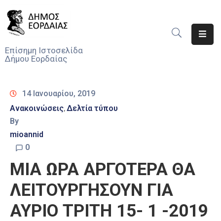
Αρχική
Επίσημη Ιστοσελίδα
Δήμου Εορδαίας
Ο
Δήμος
14 Ιανουαρίου, 2019
Νέα
Ανακοινώσεις
Δελτία τύπου
‚
By
Υπηρεσίες
Του
mioannid
Δήμου
0
ΜΙΑ ΩΡΑ ΑΡΓΟΤΕΡΑ ΘΑ
Προσκλήσεις
ΛΕΙΤΟΥΡΓΗΣΟΥΝ ΓΙΑ
Αποφάσεις
ΑΥΡΙΟ ΤΡΙΤΗ 15- 1 -2019
Τηλέφωνα