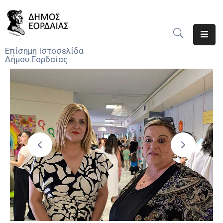
Αρχική
Επίσημη Ιστοσελίδα
Δήμου Εορδαίας
Ο
Δήμος
Νέα
Υπηρεσίες
Του
Δήμου
Προσκλήσεις
Αποφάσεις
Τηλέφωνα