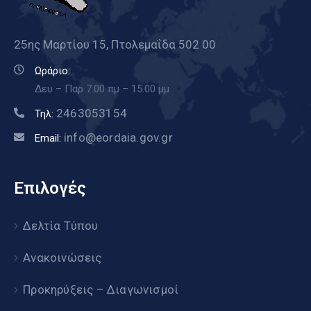
25ης Μαρτίου 15, Πτολεμαΐδα 502 00
Ωράριο:
Δευ – Παρ 7.00 πμ – 15.00 μμ
2463053154
Τηλ:
info@eordaia.gov.gr
Email:
Επιλογές
Δελτία Τύπου
Ανακοινώσεις
Προκηρύξεις – Διαγωνισμοί