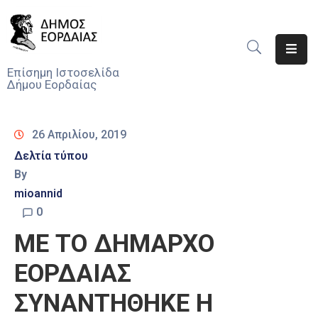
Αρχική
Επίσημη Ιστοσελίδα
Δήμου Εορδαίας
Ο
Δήμος
26 Απριλίου, 2019
Νέα
Δελτία τύπου
By
Υπηρεσίες
Του
mioannid
Δήμου
0
ΜΕ ΤΟ ΔΗΜΑΡΧΟ
Προσκλήσεις
ΕΟΡΔΑΙΑΣ
Αποφάσεις
ΣΥΝΑΝΤΗΘΗΚΕ Η
Τηλέφωνα