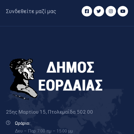
Συνδεθείτε μαζί μας
25ης Μαρτίου 15, Πτολεμαΐδα 502 00
Ωράριο:
Δευ – Παρ 7.00 πμ – 15.00 μμ