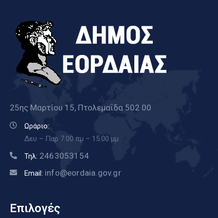
25ης Μαρτίου 15, Πτολεμαΐδα 502 00
Ωράριο:
Δευ – Παρ 7.00 πμ – 15.00 μμ
2463053154
Τηλ:
info@eordaia.gov.gr
Email:
Επιλογές