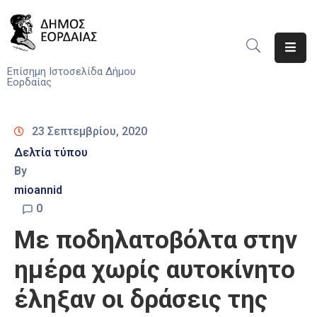
Αρχική
Επίσημη Ιστοσελίδα Δήμου
Εορδαίας
Ο
Δήμος
23 Σεπτεμβρίου, 2020
Νέα
Δελτία τύπου
By
Υπηρεσίες
mioannid
Του
Δήμου
0
Με ποδηλατοβόλτα στην
Προσκλήσεις
ημέρα χωρίς αυτοκίνητο
Αποφάσεις
έληξαν οι δράσεις της
Τηλέφωνα