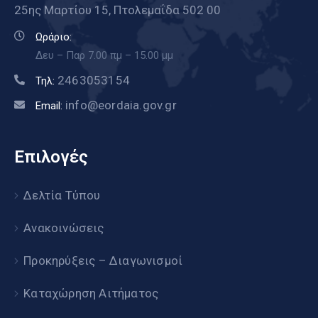
25ης Μαρτίου 15, Πτολεμαΐδα 502 00
Ωράριο:
Δευ – Παρ 7.00 πμ – 15.00 μμ
2463053154
Τηλ:
info@eordaia.gov.gr
Email:
Επιλογές
Δελτία Τύπου
Ανακοινώσεις
Προκηρύξεις – Διαγωνισμοί
Καταχώρηση Αιτήματος