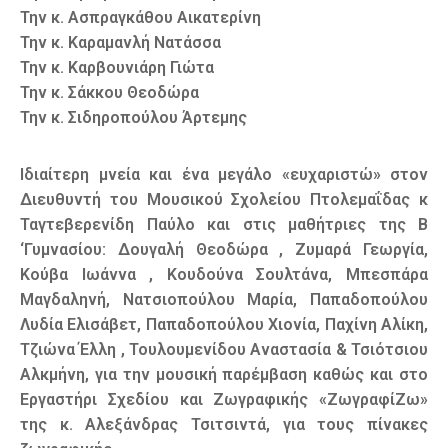
Την κ. Ασπραγκάθου Αικατερίνη
Την κ. Καραμανλή Νατάσσα
Την κ. Καρβουνιάρη Γιώτα
Την κ. Σάκκου Θεοδώρα
Την κ. Σιδηροπούλου Άρτεμης
Ιδιαίτερη μνεία και ένα μεγάλο «ευχαριστώ» στον
Διευθυντή του Μουσικού Σχολείου Πτολεμαΐδας κ
Ταγτεβερενίδη Παύλο και στις μαθήτριες της Β
‘Γυμνασίου: Δουγαλή Θεοδώρα , Ζυμαρά Γεωργία,
Κούβα Ιωάννα , Κουδούνα Σουλτάνα, Μπεσπάρα
Μαγδαληνή, Νατσιοπούλου Μαρία, Παπαδοπούλου
Λυδία Ελισάβετ, Παπαδοπούλου Χιονία, Παχίνη Αλίκη,
Τζιώνα Έλλη , Τουλουμενίδου Αναστασία & Τσιότσιου
Αλκμήνη, για την μουσική παρέμβαση καθώς και στο
Εργαστήρι Σχεδίου και Ζωγραφικής «ΖωγραφίΖω»
της κ. Αλεξάνδρας Τσιτσιντά, για τους πίνακες