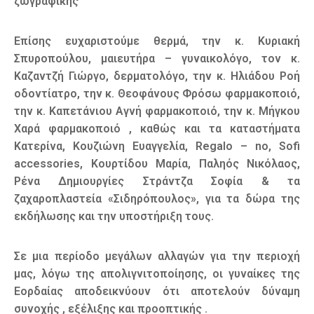
ζωγραφικής
Επίσης ευχαριστούμε θερμά, την κ. Κυριακή
Σπυροπούλου, μαιευτήρα – γυναικολόγο, τον κ.
Καζαντζή Γιώργο, δερματολόγο, την κ. Ηλιάδου Ροή
οδοντίατρο, την κ. Θεοφάνους Φρόσω φαρμακοποιό,
την κ. Καπετάνιου Αγνή φαρμακοποιό, την κ. Μήγκου
Χαρά φαρμακοποιό , καθώς και τα καταστήματα
Κατερίνα, Κουζιώνη Ευαγγελία, Regalo – no, Sofi
accessories, Κουρτίδου Μαρία, Παληός Νικόλαος,
Ρένα Δημιουργίες Στράντζα Σοφία & τα
ζαχαροπλαστεία «Σιδηρόπουλος», για τα δώρα της
εκδήλωσης και την υποστήριξη τους.
Σε μια περίοδο μεγάλων αλλαγών για την περιοχή
μας, λόγω της απολιγνιτοποίησης, οι γυναίκες της
Εορδαίας αποδεικνύουν ότι αποτελούν δύναμη
συνοχής , εξέλιξης και προοπτικής .