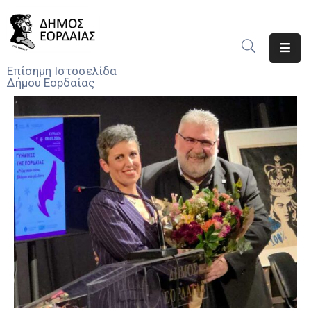
Αρχική
Επίσημη Ιστοσελίδα
Δήμου Εορδαίας
Ο
Δήμος
Νέα
Υπηρεσίες
Του
Δήμου
Προσκλήσεις
Αποφάσεις
Τηλέφωνα