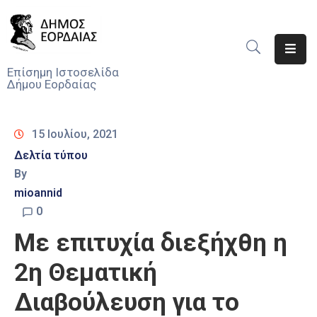
Αρχική
Επίσημη Ιστοσελίδα
Δήμου Εορδαίας
Ο
Δήμος
15 Ιουλίου, 2021
Νέα
Δελτία τύπου
By
Υπηρεσίες
Του
mioannid
Δήμου
0
Με επιτυχία διεξήχθη η
Προσκλήσεις
2η Θεματική
Αποφάσεις
Διαβούλευση για το
Τηλέφωνα